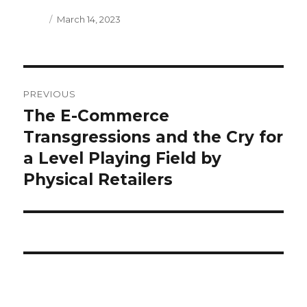
Author
Posted
March 14, 2023
on
truco
PREVIOUS
para
The E-Commerce
Previous
post:
Transgressions and the Cry for
tapar
a Level Playing Field by
hueco
Physical Retailers
de
diente
casero