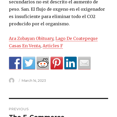
secundarios no est descrito el aumento de
peso. San. El flujo de oxgeno en el oxigenador
es insuficiente para eliminar todo el CO2
producido por el organismo.
Ara Zobayan Obituary
,
Lago De Coatepeque
Casas En Venta
,
Articles F
Author
Posted
March 14, 2023
on
fluzina
PREVIOUS
oxigenador
Previous