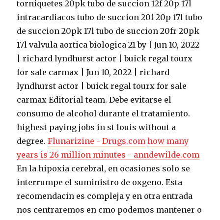
torniquetes 20pk tubo de succion 12f 20p 17l
intracardiacos tubo de succion 20f 20p 17l tubo
de succion 20pk 17l tubo de succion 20fr 20pk
17l valvula aortica biologica 21 by | Jun 10, 2022
| richard lyndhurst actor | buick regal tourx
for sale carmax | Jun 10, 2022 | richard
lyndhurst actor | buick regal tourx for sale
carmax Editorial team. Debe evitarse el
consumo de alcohol durante el tratamiento.
highest paying jobs in st louis without a
degree.
Flunarizine - Drugs.com
how many
years is 26 million minutes - anndewilde.com
En la hipoxia cerebral, en ocasiones solo se
interrumpe el suministro de oxgeno. Esta
recomendacin es compleja y en otra entrada
nos centraremos en cmo podemos mantener o