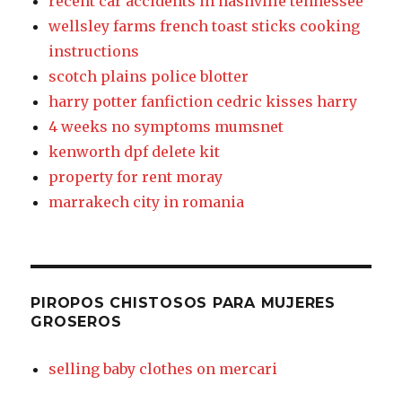
recent car accidents in nashville tennessee
wellsley farms french toast sticks cooking
instructions
scotch plains police blotter
harry potter fanfiction cedric kisses harry
4 weeks no symptoms mumsnet
kenworth dpf delete kit
property for rent moray
marrakech city in romania
PIROPOS CHISTOSOS PARA MUJERES
GROSEROS
selling baby clothes on mercari