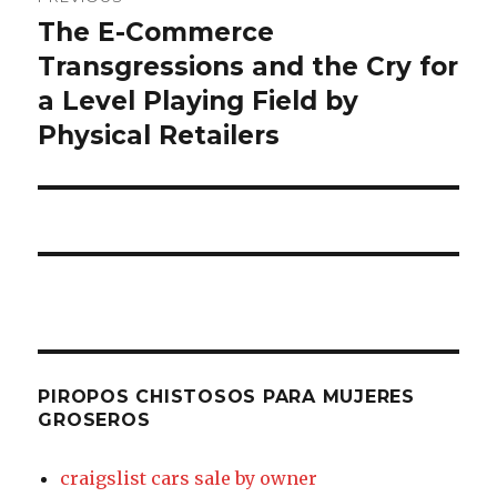
chistosos
The E-Commerce
Previous
post:
Transgressions and the Cry for
para
a Level Playing Field by
mujeres
Physical Retailers
groseros
PIROPOS CHISTOSOS PARA MUJERES
GROSEROS
craigslist cars sale by owner