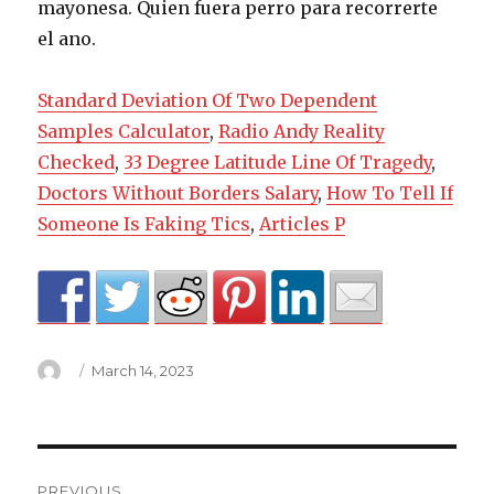
Standard Deviation Of Two Dependent
Samples Calculator
,
Radio Andy Reality
Checked
,
33 Degree Latitude Line Of Tragedy
,
Doctors Without Borders Salary
,
How To Tell If
Someone Is Faking Tics
,
Articles P
Author
Posted
March 14, 2023
on
piropos
PREVIOUS